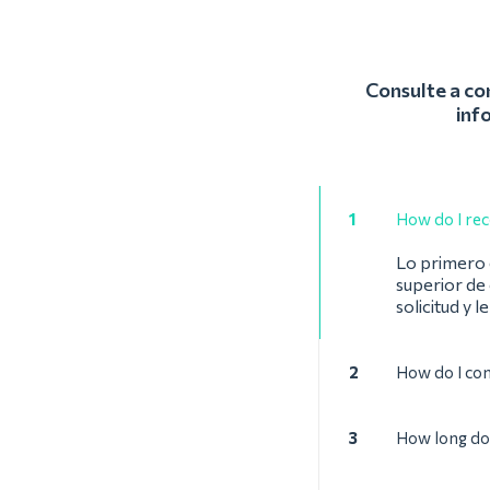
Consulte a co
inf
1
How do I rec
Lo primero q
superior de 
solicitud y l
2
How do I con
3
How long doe