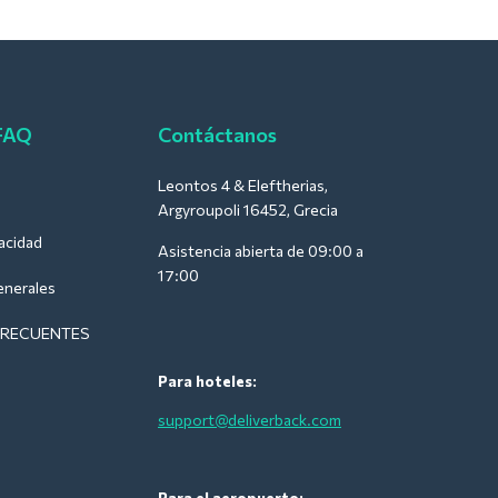
 FAQ
Contáctanos
Leontos 4 & Eleftherias,
Argyroupoli 16452, Grecia
vacidad
Asistencia abierta de 09:00 a
17:00
enerales
FRECUENTES
Para hoteles:
support@deliverback.com
Para el aeropuerto: