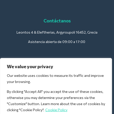
Contáctanos
Leontos 4 & Eleftherias, Argyroupoli 16452, Grecia
Asistencia abierta de 09:00 a 17:00
Para hoteles:
We value your privacy
support@deliverback.com
Our website uses cookies to measure its traffic and improve
your browsing.
By clicking "Accept All" you accept the use of these cookies,
Para el aeropuerto:
otherwise you may determine your preferences via the
airport@deliverback.com
"Customize" button. Learn more about the use of cookies by
clicking "Cookie Policy".
Cookie Policy