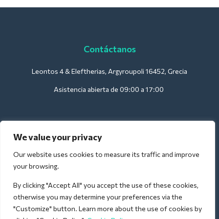
Contáctanos
Leontos 4 & Eleftherias, Argyroupoli 16452, Grecia
Asistencia abierta de 09:00 a 17:00
Para hoteles:
We value your privacy
support@deliverback.com
Our website uses cookies to measure its traffic and improve
your browsing.
By clicking "Accept All" you accept the use of these cookies,
Para el aeropuerto:
otherwise you may determine your preferences via the
airport@deliverback.com
"Customize" button. Learn more about the use of cookies by