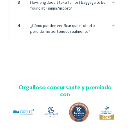
3
How long does it take for lost baggage to be
found at Tianjin Airport?
4
¿Cómo pueden verificar que el objeto
perdido me pertenece realmente?
Orgulloso concursante y premiado
con