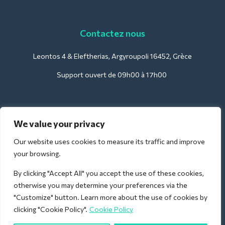
Contactez nous
Leontos 4 & Eleftherias, Argyroupoli 16452, Grèce
Support ouvert de 09h00 à 17h00
Pour les hôtels :
We value your privacy
support@deliverback.com
Our website uses cookies to measure its traffic and improve
your browsing.
By clicking "Accept All" you accept the use of these cookies,
Pour l'aéroport :
otherwise you may determine your preferences via the
airport@deliverback.com
"Customize" button. Learn more about the use of cookies by
clicking "Cookie Policy".
Cookie Policy