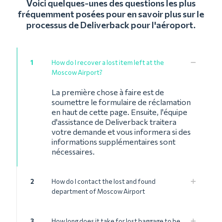
Voici quelques-unes des questions les plus
fréquemment posées pour en savoir plus sur le
processus de Deliverback pour l'aéroport.
1
How do I recover a lost item left at the
Moscow Airport?
La première chose à faire est de
soumettre le formulaire de réclamation
en haut de cette page. Ensuite, l'équipe
d'assistance de Deliverback traitera
votre demande et vous informera si des
informations supplémentaires sont
nécessaires.
2
How do I contact the lost and found
department of Moscow Airport
3
How long does it take for lost baggage to be