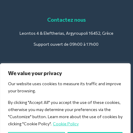
Contactez nous
Leontos 4 & Eleftherias, Argyroupoli 16452, Grèce
Support ouvert de 09h00 à 17h00
Pour les hôtels :
We value your privacy
support@deliverback.com
Our website uses cookies to measure its traffic and improve
your browsing.
By clicking "Accept All" you accept the use of these cookies,
Pour l'aéroport :
otherwise you may determine your preferences via the
airport@deliverback.com
"Customize" button. Learn more about the use of cookies by
clicking "Cookie Policy".
Cookie Policy