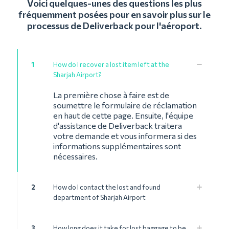
Voici quelques-unes des questions les plus
fréquemment posées pour en savoir plus sur le
processus de Deliverback pour l'aéroport.
1
How do I recover a lost item left at the
Sharjah Airport?
La première chose à faire est de
soumettre le formulaire de réclamation
en haut de cette page. Ensuite, l'équipe
d'assistance de Deliverback traitera
votre demande et vous informera si des
informations supplémentaires sont
nécessaires.
2
How do I contact the lost and found
department of Sharjah Airport
3
How long does it take for lost baggage to be