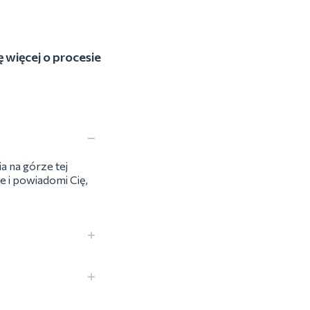
 więcej o procesie
a na górze tej
e i powiadomi Cię,