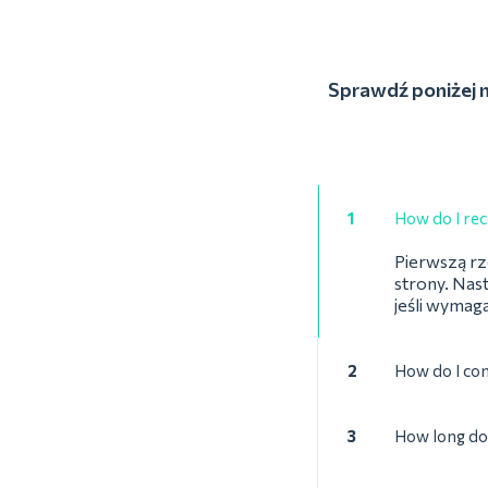
Sprawdź poniżej n
1
How do I reco
Pierwszą rze
strony. Nas
jeśli wymag
2
How do I con
3
How long doe