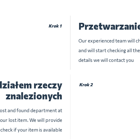
Przetwarzani
Krok 1
Our experienced team will che
and will start checking all t
details we will contact you
 działem rzeczy
Krok 2
znalezionych
 lost and found department at
your lost item. We will provide
check if your item is available