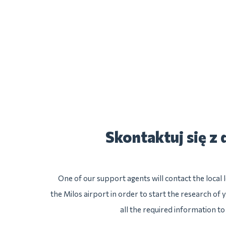
Skontaktuj się z
One of our support agents will contact the local
the Milos airport in order to start the research of 
all the required information to 