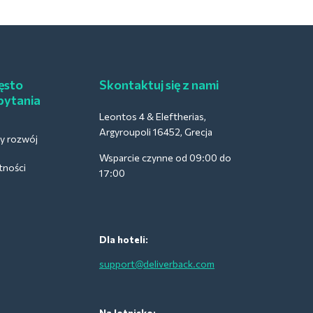
ęsto
Skontaktuj się z nami
pytania
Leontos 4 & Eleftherias,
Argyroupoli 16452, Grecja
 rozwój
Wsparcie czynne od 09:00 do
tności
17:00
Dla hoteli:
support@deliverback.com
Na lotnisko: