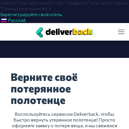
<nav id="skip-links-menu" role="navigation" aria-label="Меню
"Пропустить ссылки»">
Зарегистрируйте свой отель
Русский
Верните своё
потерянное
полотенце
Воспользуйтесь сервисом Deliverback, чтобы
быстро вернуть утерянное полотенце! Просто
оформите заявку о потере вещи, и мы свяжемся