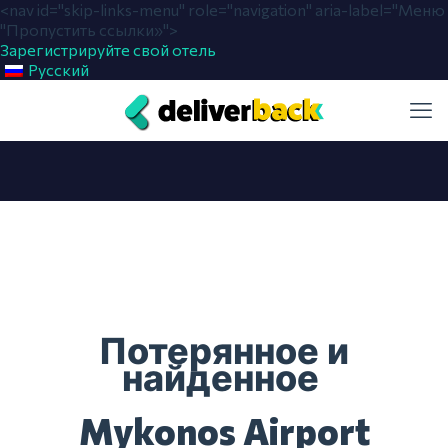
<nav id="skip-links-menu" role="navigation" aria-label="Меню
"Пропустить ссылки»">
Зарегистрируйте свой отель
Русский
Потерянное и
найденное
Mykonos Airport