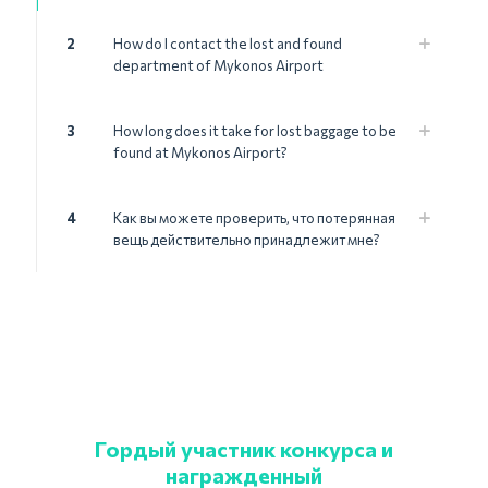
2
How do I contact the lost and found
department of Mykonos Airport
3
How long does it take for lost baggage to be
found at Mykonos Airport?
4
Как вы можете проверить, что потерянная
вещь действительно принадлежит мне?
Гордый участник конкурса и
награжденный