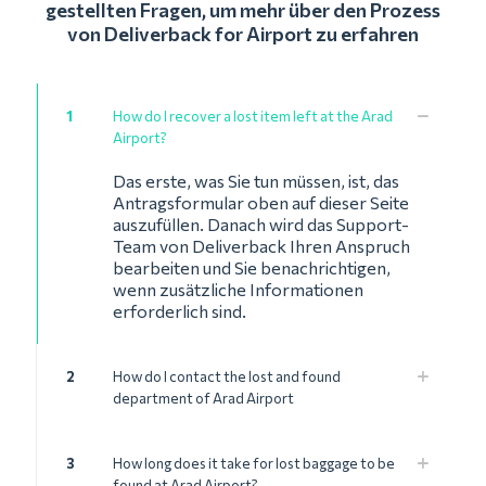
gestellten Fragen, um mehr über den Prozess
von Deliverback for Airport zu erfahren
1
How do I recover a lost item left at the Arad
Airport?
Das erste, was Sie tun müssen, ist, das
Antragsformular oben auf dieser Seite
auszufüllen. Danach wird das Support-
Team von Deliverback Ihren Anspruch
bearbeiten und Sie benachrichtigen,
wenn zusätzliche Informationen
erforderlich sind.
2
How do I contact the lost and found
department of Arad Airport
3
How long does it take for lost baggage to be
found at Arad Airport?