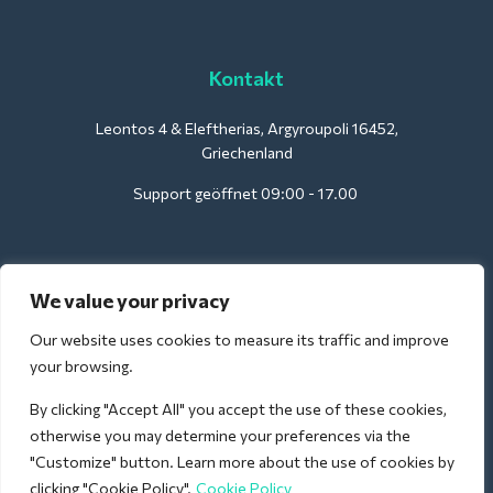
Kontakt
Leontos 4 & Eleftherias, Argyroupoli 16452,
Griechenland
Support geöffnet 09:00 - 17.00
Für Hotels:
We value your privacy
support@deliverback.com
Our website uses cookies to measure its traffic and improve
your browsing.
By clicking "Accept All" you accept the use of these cookies,
Für den Flughafen:
otherwise you may determine your preferences via the
airport@deliverback.com
"Customize" button. Learn more about the use of cookies by
clicking "Cookie Policy".
Cookie Policy