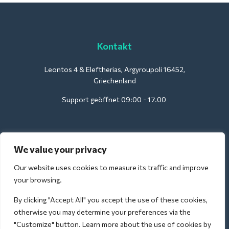
Kontakt
Leontos 4 & Eleftherias, Argyroupoli 16452,
Griechenland
Support geöffnet 09:00 - 17.00
Für Hotels:
We value your privacy
support@deliverback.com
Our website uses cookies to measure its traffic and improve
your browsing.
By clicking "Accept All" you accept the use of these cookies,
Für den Flughafen:
otherwise you may determine your preferences via the
airport@deliverback.com
"Customize" button. Learn more about the use of cookies by