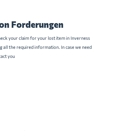
von Forderungen
eck your claim for your lost item in Inverness
ng all the required information. In case we need
tact you