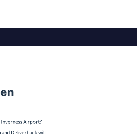
den
m Inverness Airport?
m and Deliverback will