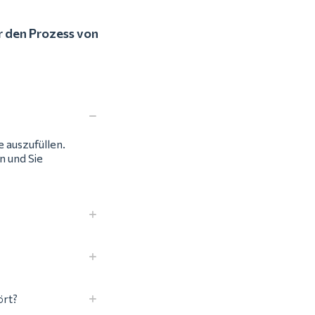
r den Prozess von
e auszufüllen.
 und Sie
ört?