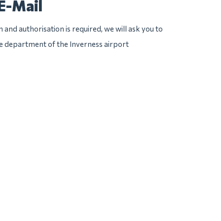
E-Mail
n and authorisation is required, we will ask you to
ice department of the Inverness airport