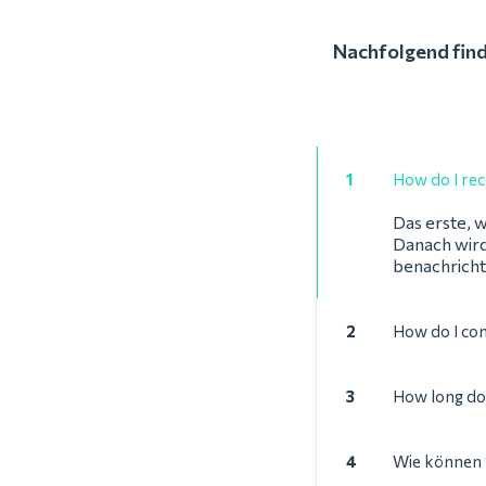
Nachfolgend find
1
How do I rec
Das erste, w
Danach wird
benachricht
2
How do I con
3
How long doe
4
Wie können S