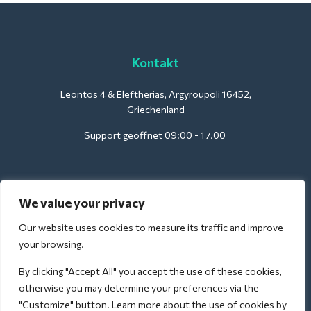
Kontakt
Leontos 4 & Eleftherias, Argyroupoli 16452,
Griechenland
Support geöffnet 09:00 - 17.00
Für Hotels:
We value your privacy
support@deliverback.com
Our website uses cookies to measure its traffic and improve
your browsing.
By clicking "Accept All" you accept the use of these cookies,
Für den Flughafen:
otherwise you may determine your preferences via the
airport@deliverback.com
"Customize" button. Learn more about the use of cookies by