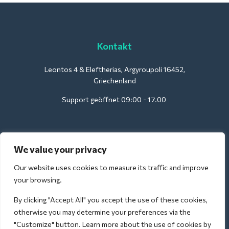
Kontakt
Leontos 4 & Eleftherias, Argyroupoli 16452,
Griechenland
Support geöffnet 09:00 - 17.00
Für Hotels:
We value your privacy
support@deliverback.com
Our website uses cookies to measure its traffic and improve
your browsing.
By clicking "Accept All" you accept the use of these cookies,
Für den Flughafen:
otherwise you may determine your preferences via the
airport@deliverback.com
"Customize" button. Learn more about the use of cookies by