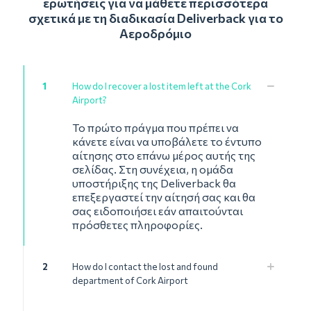
ερωτήσεις για να μάθετε περισσότερα
σχετικά με τη διαδικασία Deliverback για το
Αεροδρόμιο
1
How do I recover a lost item left at the Cork
Airport?
Το πρώτο πράγμα που πρέπει να
κάνετε είναι να υποβάλετε το έντυπο
αίτησης στο επάνω μέρος αυτής της
σελίδας. Στη συνέχεια, η ομάδα
υποστήριξης της Deliverback θα
επεξεργαστεί την αίτησή σας και θα
σας ειδοποιήσει εάν απαιτούνται
πρόσθετες πληροφορίες.
2
How do I contact the lost and found
department of Cork Airport