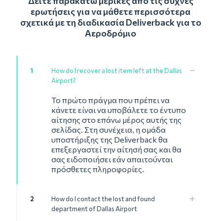
Δείτε παρακάτω μερικές από τις συχνές
ερωτήσεις για να μάθετε περισσότερα
σχετικά με τη διαδικασία Deliverback για το
Αεροδρόμιο
1
How do I recover a lost item left at the Dallas
Airport?
Το πρώτο πράγμα που πρέπει να
κάνετε είναι να υποβάλετε το έντυπο
αίτησης στο επάνω μέρος αυτής της
σελίδας. Στη συνέχεια, η ομάδα
υποστήριξης της Deliverback θα
επεξεργαστεί την αίτησή σας και θα
σας ειδοποιήσει εάν απαιτούνται
πρόσθετες πληροφορίες.
2
How do I contact the lost and found
department of Dallas Airport