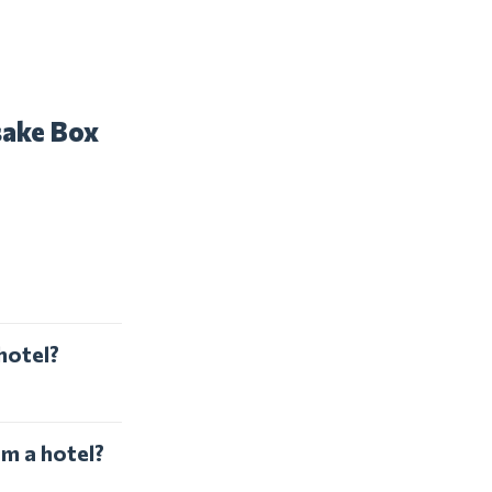
sake Box
hotel?
om a hotel?