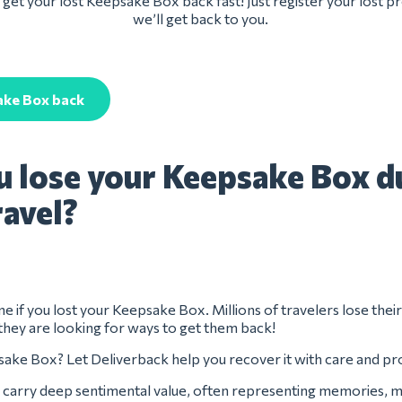
get your lost Keepsake Box back fast! Just register your lost 
we’ll get back to you.
ake Box back
u lose your Keepsake Box d
ravel?
ne if you lost your Keepsake Box. Millions of travelers lose thei
they are looking for ways to get them back!
ake Box? Let Deliverback help you recover it with care and pr
carry deep sentimental value, often representing memories, mi