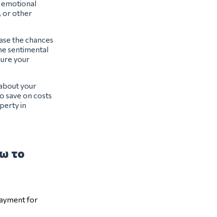
t emotional
, or other
ease the chances
the sentimental
sure your
 about your
o save on costs
perty in
σω το
payment for