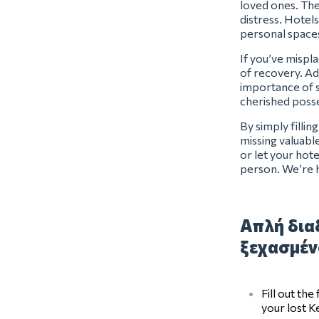
loved ones. The
distress. Hotels
personal space
If you’ve mispl
of recovery. Ad
importance of s
cherished posse
By simply filli
missing valuabl
or let your hot
person. We’re 
Απλή διαδ
ξεχασμέν
Fill out th
your lost 