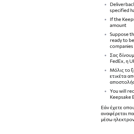
Deliverback
specified 
If the Keep
amount
Suppose the
ready to be
companies
Σας δίνουμ
FedEx, η U
Μόλις το ξ
ετικέτα απ
αποστολής
You will re
Keepsake B
Εάν έχετε οποι
αναφέρεται πα
μέσω ηλεκτρον