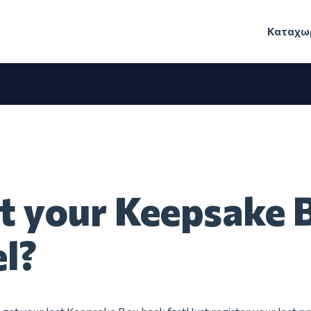
Καταχωρ
t your Keepsake 
el?