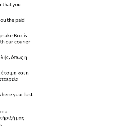
 that you
you the paid
epsake Box is
th our courier
λής, όπως η
έτοιμη και η
εταιρεία
 where your lost
 που
τήριξή μας
m
.