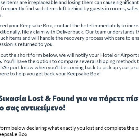
se items are irreplaceable and losing them can cause significan
 frequently find such items left behind by guests in rooms, safes
s.
aced your Keepsake Box, contact the hotel immediately to incr
ditionally, file a claim with Deliverback. Our team understands 
uch items and will handle the recovery process with care to en
ssion is returned to you.
ng out the short form below, we will notify your Hotel or Airport
e. You’ll have the option to compare several shipping methods t
el/Airport know when you’ll be coming back to pick up your pro
here to help you get back your Keepsake Box!
ικασία Lost & Found για να πάρετε πί
ο σας αντικείμενο!
e form below declaring what exactly you lost and complete the 
Keepsake Box