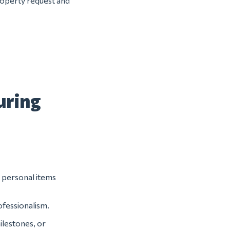
property request and
uring
r personal items
ofessionalism.
lestones, or