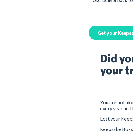
Use Deliverback to 
Get your Keeps
Did yo
your t
You are not alo
every year and 
Lost your Keeps
Keepsake Boxs 