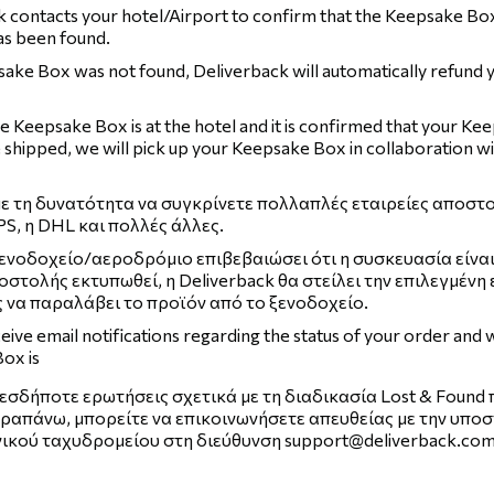
 contacts your hotel/Airport to confirm that the Keepsake Box
has been found.
sake Box was not found, Deliverback will automatically refund 
 Keepsake Box is at the hotel and it is confirmed that your Ke
 shipped, we will pick up your Keepsake Box in collaboration wi
ε τη δυνατότητα να συγκρίνετε πολλαπλές εταιρείες αποστο
PS, η DHL και πολλές άλλες.
ενοδοχείο/αεροδρόμιο επιβεβαιώσει ότι η συσκευασία είναι 
οστολής εκτυπωθεί, η Deliverback θα στείλει την επιλεγμένη 
 να παραλάβει το προϊόν από το ξενοδοχείο.
ceive email notifications regarding the status of your order and
ox is
εσδήποτε ερωτήσεις σχετικά με τη διαδικασία Lost & Found
ραπάνω, μπορείτε να επικοινωνήσετε απευθείας με την υποσ
ικού ταχυδρομείου στη διεύθυνση
support@deliverback.co