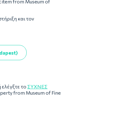
st item from Museum of
στήριξη και τον
udapest)
 ελέγξτε το
ΣΥΧΝΈΣ
roperty from Museum of Fine