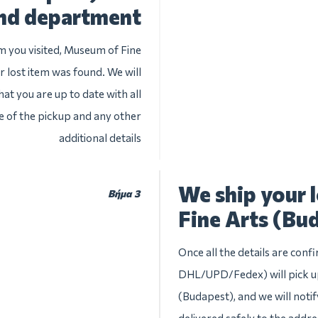
nd department
m you visited, Museum of Fine
r lost item was found. We will
at you are up to date with all
te of the pickup and any other
additional details
We ship your 
Βήμα 3
Fine Arts (Bu
Once all the details are conf
DHL/UPD/Fedex) will pick up
(Budapest), and we will notify