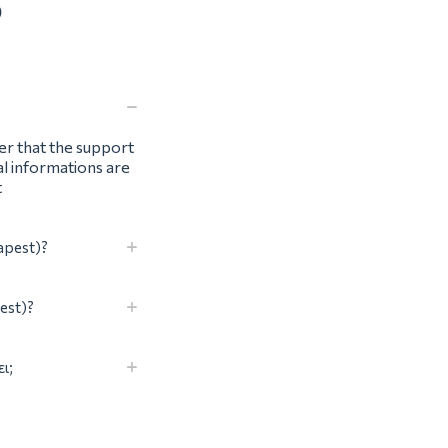
)
ter that the support
al informations are
t
apest)?
est)?
ι;