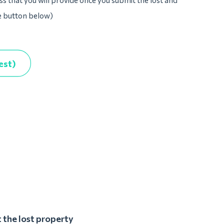
ss that you will provide once you submit the lost and
he button below)
est)
 the lost property