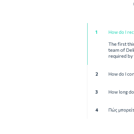
1
How do I rec
The first th
team of Deli
required by
2
How do I con
3
How long doe
4
Πώς μπορείτ