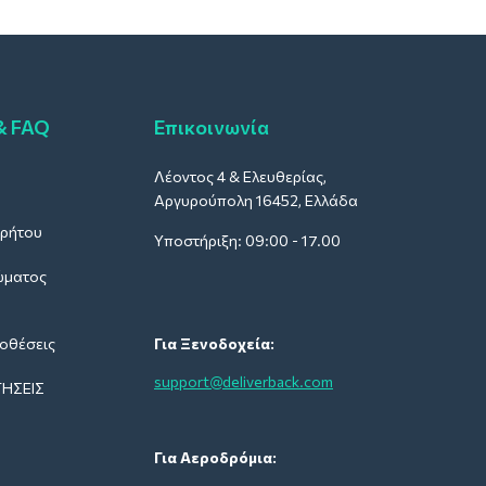
& FAQ
Επικοινωνία
Λέοντος 4 & Ελευθερίας,
Αργυρούπολη 16452, Ελλάδα
ρρήτου
Υποστήριξη: 09:00 - 17.00
ώματος
οθέσεις
Για Ξενοδοχεία:
support@deliverback.com
ΉΣΕΙΣ
Για Αεροδρόμια: