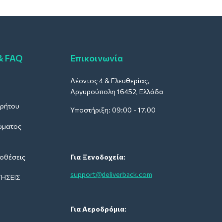
& FAQ
Επικοινωνία
Λέοντος 4 & Ελευθερίας,
Αργυρούπολη 16452, Ελλάδα
ρρήτου
Υποστήριξη: 09:00 - 17.00
ώματος
οθέσεις
Για Ξενοδοχεία:
support@deliverback.com
ΉΣΕΙΣ
Για Αεροδρόμια: