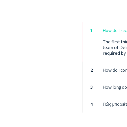
1
How do I rec
The first th
team of Deli
required by
2
How do I con
3
How long doe
4
Πώς μπορείτ