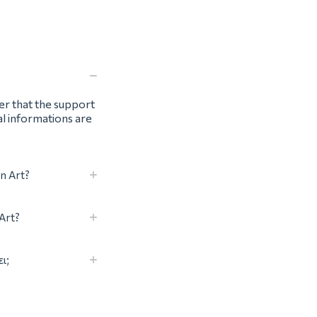
t
ter that the support
al informations are
n Art?
 Art?
ι;