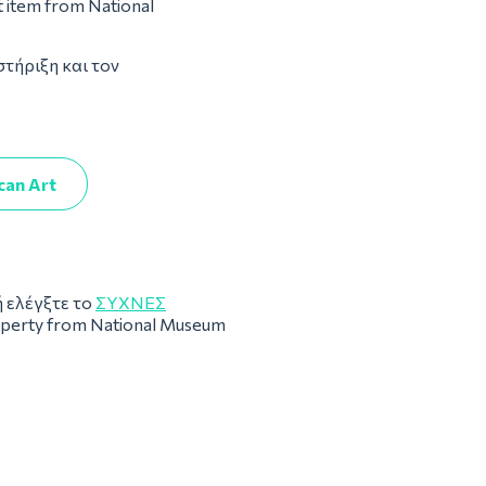
t item from National
στήριξη και τον
can Art
 ελέγξτε το
ΣΥΧΝΈΣ
roperty from National Museum