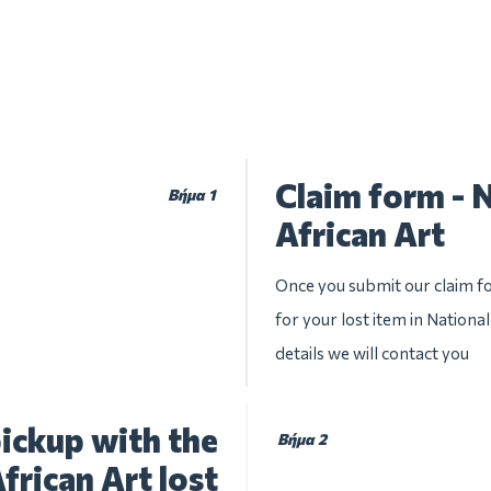
Claim form - 
Βήμα 1
African Art
Once you submit our claim fo
for your lost item in Nationa
details we will contact you
ickup with the
Βήμα 2
rican Art lost