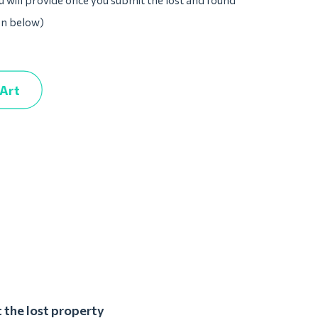
u will provide once you submit the lost and found
on below)
 Art
 the lost property