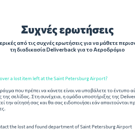
Συχνές ερωτήσεις
ρικές από τις συχνές ερωτήσεις για να μάθετε περι
τη διαδικασία Deliverback για το Αεροδρόμιο
over a lost item left at the Saint Petersburg Airport?
ράγμα που πρέπει να κάνετε είναι να υποβάλετε το έντυπο α
 της σελίδας. Στη συνέχεια, η ομάδα υποστήριξης της Delive
εί την αίτησή σας και θα σας ειδοποιήσει εάν απαιτούνται π
ες.
tact the lost and found department of Saint Petersburg Airport