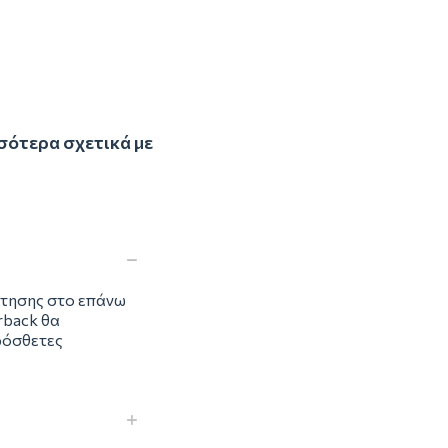
σσότερα σχετικά με
ίτησης στο επάνω
rback θα
ρόσθετες