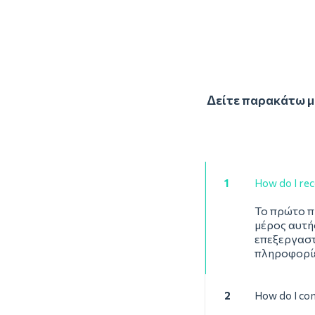
Δείτε παρακάτω με
1
How do I rec
Το πρώτο π
μέρος αυτής
επεξεργαστ
πληροφορί
2
How do I con