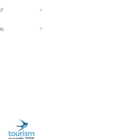
t?
ι;