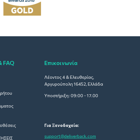
& FAQ
Επικοινωνία
Λέοντος 4 & Ελευθερίας,
Αργυρούπολη 16452, Ελλάδα
ρρήτου
Υποστήριξη: 09:00 - 17.00
ώματος
οθέσεις
Για Ξενοδοχεία:
support@deliverback.com
ΉΣΕΙΣ