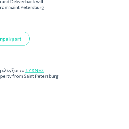
m and Deliverback will
 from Saint Petersburg
rg airport
 ελέγξτε το
ΣΥΧΝΈΣ
operty from Saint Petersburg