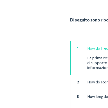
Di seguito sono rip
1
How do I rec
La prima cos
di supporto 
informazion
2
How do I con
3
How long doe