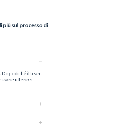
 più sul processo di
na. Dopodiché il team
ssarie ulteriori