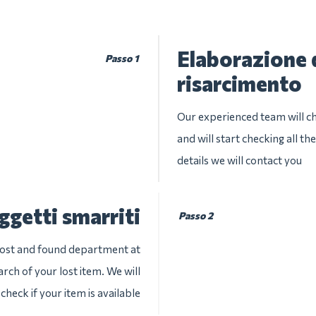
Elaborazione d
Passo 1
risarcimento
Our experienced team will ch
and will start checking all t
details we will contact you
ggetti smarriti
Passo 2
 lost and found department at
arch of your lost item. We will
check if your item is available