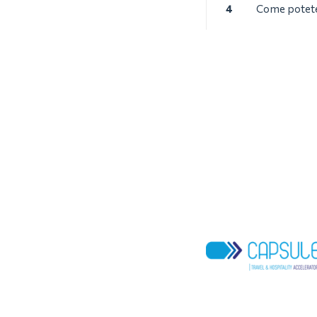
4
Come potete 