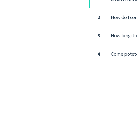
2
How do I con
3
How long doe
4
Come potete 