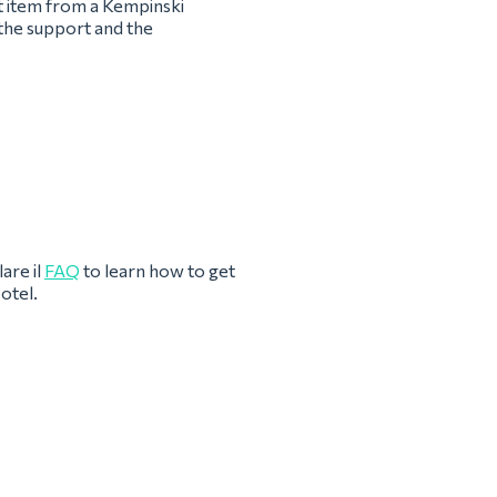
st item from a Kempinski
 the support and the
are il
FAQ
to learn how to get
otel.