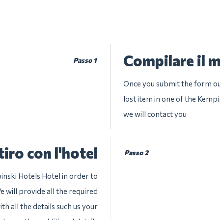
Compilare il 
Passo 1
Once you submit the form our
lost item in one of the Kempi
we will contact you
tiro con l'hotel
Passo 2
nski Hotels Hotel in order to
 will provide all the required
th all the details such us your