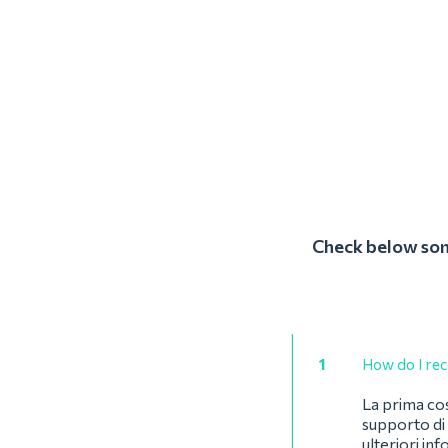
Check below some
1
How do I rec
La prima cos
supporto di 
ulteriori in