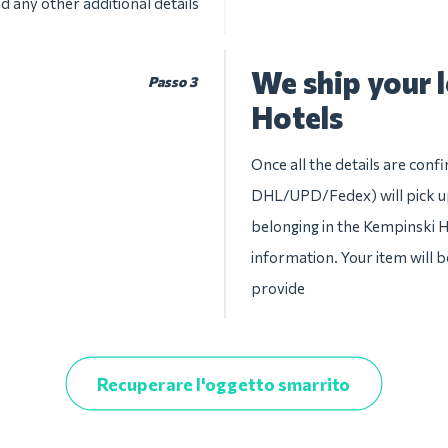
d any other additional details
We ship your 
Passo 3
Hotels
Once all the details are conf
DHL/UPD/Fedex) will pick up
belonging in the Kempinski Hot
information. Your item will b
provide
Recuperare l'oggetto smarrito