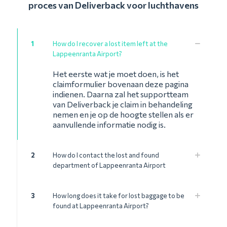
proces van Deliverback voor luchthavens
1
How do I recover a lost item left at the
Lappeenranta Airport?
Het eerste wat je moet doen, is het
claimformulier bovenaan deze pagina
indienen. Daarna zal het supportteam
van Deliverback je claim in behandeling
nemen en je op de hoogte stellen als er
aanvullende informatie nodig is.
2
How do I contact the lost and found
department of Lappeenranta Airport
3
How long does it take for lost baggage to be
found at Lappeenranta Airport?