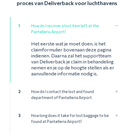
proces van Deliverback voor luchthavens
1
How do I recover a lost item left at the
Pantelleria Airport?
Het eerste wat je moet doen, is het
claimformulier bovenaan deze pagina
indienen. Daarna zal het supportteam
van Deliverback je claim in behandeling
nemen en je op de hoogte stellen als er
aanvullende informatie nodig is.
2
How do I contact the lost and found
department of Pantelleria Airport
3
How long does it take for lost baggage to be
found at Pantelleria Airport?