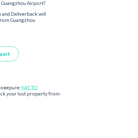
om Guangzhou Airport?
m and Deliverback will
m from Guangzhou
rport
роверьте
ЧАСТО
ack your lost property from