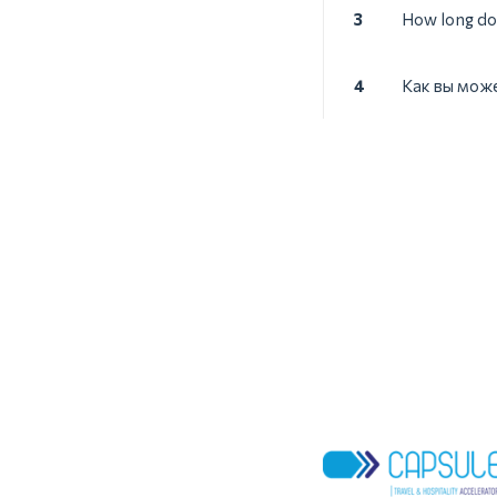
3
How long doe
4
Как вы може