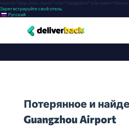
<nav id="skip-links-menu" role="navigation" aria-label="Ме
Зарегистрируйте свой отель
Русский
Потерянное и найд
Guangzhou Airport