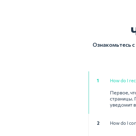
Ознакомьтесь с
1
How do I rec
Первое, чт
страницы. 
уведомит в
2
How do I co