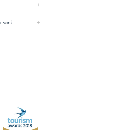
т мне?