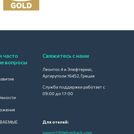
и часто
Свяжитесь с нами
е вопросы
Леонтос 4 и Элефтериас,
Аргируполи 16452, Греция
азвитие
Служба поддержки работает с
09:00 до 17:00
льности
ложения
АВАЕМЫЕ
Для отелей:
support@deliverback.com