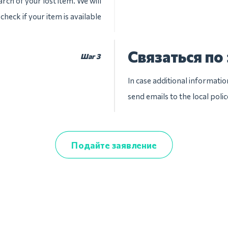
rch of your lost item. We will
check if your item is available
Связаться по
Шаг 3
In case additional informatio
send emails to the local pol
Подайте заявление