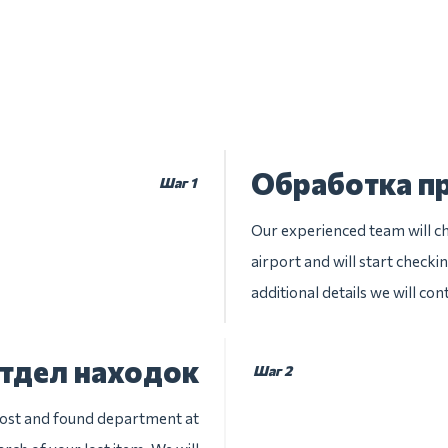
Обработка п
Шаг 1
Our experienced team will ch
airport and will start checki
additional details we will con
отдел находок
Шаг 2
 lost and found department at