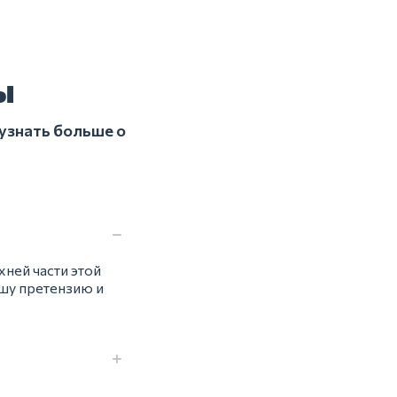
ы
узнать больше о
хней части этой
шу претензию и