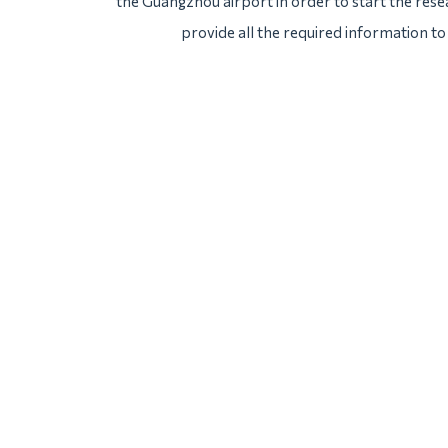
the Guangzhou airport in order to start the resea
provide all the required information to 