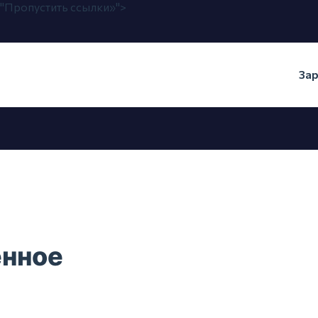
ню "Пропустить ссылки»">
Зар
енное