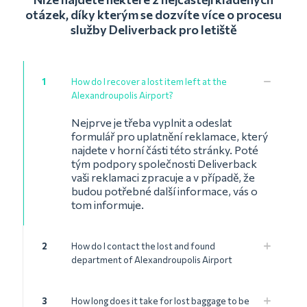
otázek, díky kterým se dozvíte více o procesu
služby Deliverback pro letiště
1
How do I recover a lost item left at the
Alexandroupolis Airport?
Nejprve je třeba vyplnit a odeslat
formulář pro uplatnění reklamace, který
najdete v horní části této stránky. Poté
tým podpory společnosti Deliverback
vaši reklamaci zpracuje a v případě, že
budou potřebné další informace, vás o
tom informuje.
2
How do I contact the lost and found
department of Alexandroupolis Airport
3
How long does it take for lost baggage to be