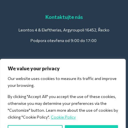
Kontaktujte nás
Leontos 4 & Eleftherias, Argyroupoli 16452, Řecko
Podpora otevřena od 9:00 do 17:00
Pro hotely:
We value your privacy
support@deliverback.com
Our website uses cookies to measure its traffic and improve
your browsing.
By clicking "Accept All" you accept the use of these cookies,
Pro letiště:
otherwise you may determine your preferences via the
airport@deliverback.com
"Customize" button. Learn more about the use of cookies by
clicking "Cookie Policy".
Cookie Policy