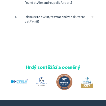
found at Alexandroupolis Airport?
4
Jak můžete ověřit, že ztracená věc skutečně
patří mně?
Hrdý soutěžící a oceněný