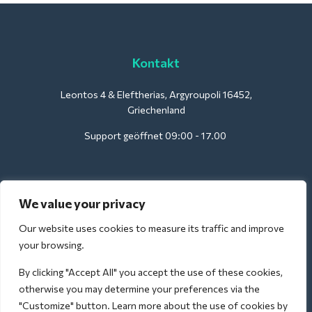
Kontakt
Leontos 4 & Eleftherias, Argyroupoli 16452,
Griechenland
Support geöffnet 09:00 - 17.00
Für Hotels:
We value your privacy
support@deliverback.com
Our website uses cookies to measure its traffic and improve
your browsing.
By clicking "Accept All" you accept the use of these cookies,
Für den Flughafen:
otherwise you may determine your preferences via the
airport@deliverback.com
"Customize" button. Learn more about the use of cookies by