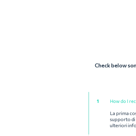
Check below some
1
How do I reco
La prima cos
supporto di 
ulteriori in