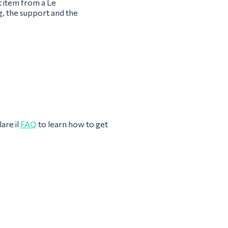
t item from a Le
g, the support and the
are il
FAQ
to learn how to get