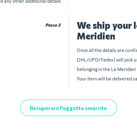
d any other additional details
We ship your 
Passo 3
Meridien
Once all the details are conf
DHL/UPD/Fedex) will pick up
belonging in the Le Meridien c
Your item will be delivered s
Recuperare l'oggetto smarrito